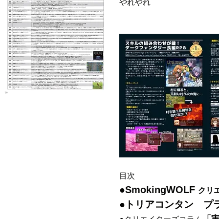
やれやれ
目次
●SmokingWOLF
クリ
●トリアコンタン プ