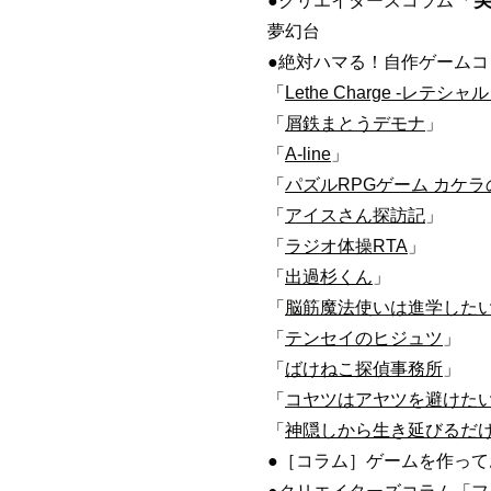
「実
●クリエイターズコラム
夢幻台
●絶対ハマる！自作ゲーム
「
Lethe Charge -レテシャ
「
屑鉄まとうデモナ
」
「
A-line
」
「
パズルRPGゲーム カケラ
「
アイスさん探訪記
」
「
ラジオ体操RTA
」
「
出過杉くん
」
「
脳筋魔法使いは進学した
「
テンセイのヒジュツ
」
「
ばけねこ探偵事務所
」
「
コヤツはアヤツを避けた
「
神隠しから生き延びるだ
●［コラム］ゲームを作っ