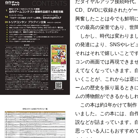
だダイヤルアップ接続時代
CD、DVDに収録されたゲ
興奮したことは今でも鮮明
ての最高の栄誉であり、世
しかし、時代は変わりまし
の発達により、SNSやレ
それはそれで嬉しいことで
コンの画面では再現できませ
えてなくなっていきます。
いくことが、これからは逆
ームの歴史を振り返るとき
ムの博物館ができるかもし
この本は約1年かけて制作
いました。この本には、自
説などが詰まっています。
思っている人にもおすすめ