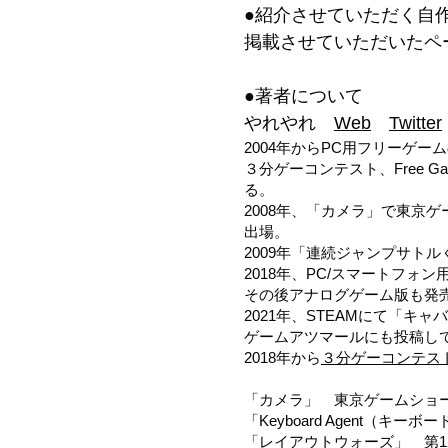
●紹介させていただく自
掲載させていただいたペ
●著者につ
いて
やれやれ
Web
Twitter
2004年からPC用フリーゲー
３分ゲーコンテスト、Free G
る。
2008年、「カメラ」で東京ゲ
出場。
2009年「連続ジャンプサトルくん
2018年、PC/スマートフ
その後アナログゲーム版も発
2021年、STEAMにて「キ
ゲームアツマールにも投稿して
2018年から
３分ゲーコ
ンテス
「カメラ」 東京ゲームショー 
「Keyboard Agent（キーボ
「レイアウトウォーズ」 第12回Fr